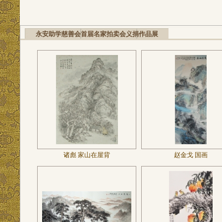
永安助学慈善会首届名家拍卖会义捐作品展
诸彪 家山在屋背
赵金戈 国画