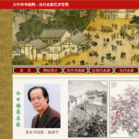
大中华书画网---当代名家艺术官网
首 页
网站简介
历代书画家
近现代名家
当代名家
著名书画家：
戴振宇