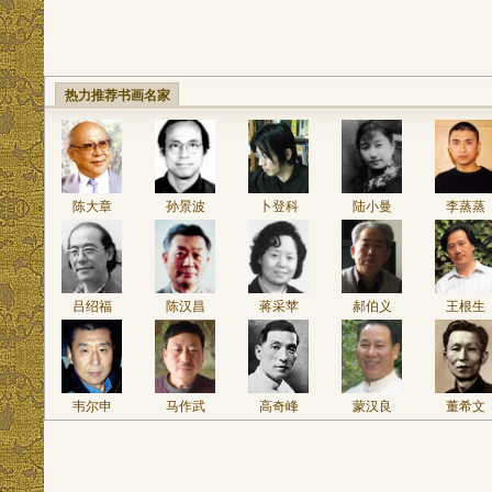
热力推荐书画名家
陈大章
孙景波
卜登科
陆小曼
李蒸蒸
吕绍福
陈汉昌
蒋采苹
郝伯义
王根生
韦尔申
马作武
高奇峰
蒙汉良
董希文