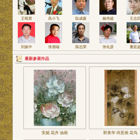
王昭君
高小飞
阮成森
杨伟超
王志
刘振中
张泗端
陈志荣
张化彦
董廷
最新参展作品
安妮 花卉 油画
郭美华 诗意画 花鸟