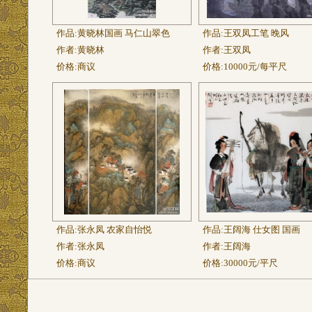
作品:
黄晓林国画 马仁山翠色
作品:
王双凤工笔 晚风
作者:
黄晓林
作者:
王双凤
价格:
商议
价格:
10000元/每平尺
作品:
张永凤 农家自怡悦
作品:
王阔海 仕女图 国画
作者:
张永凤
作者:
王阔海
价格:
商议
价格:
30000元/平尺